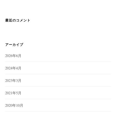
最近のコメント
アーカイブ
2026年6月
2024年4月
2023年3月
2021年5月
2020年10月