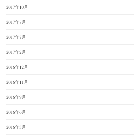
2017年10月
2017年8月
2017年7月
2017年2月
2016年12月
2016年11月
2016年9月
2016年6月
2016年3月