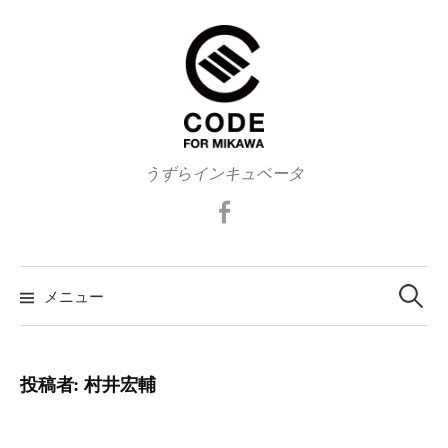
コ
ン
テ
ン
ツ
へ
うずらインキュベータ
ス
キ
F
ッ
a
プ
c
e
メニュー
検
b
o
o
索
k
投稿者:
村井宏輔
: