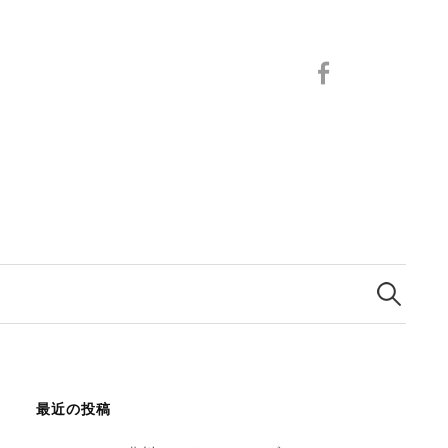
F
a
c
e
b
o
o
k
検
索
最近の投稿
: