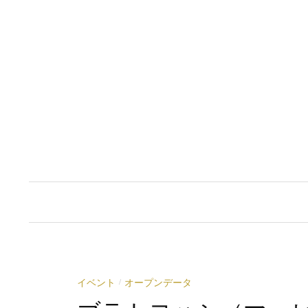
コ
ン
テ
ン
ツ
へ
ス
キ
ッ
プ
イベント
オープンデータ
/