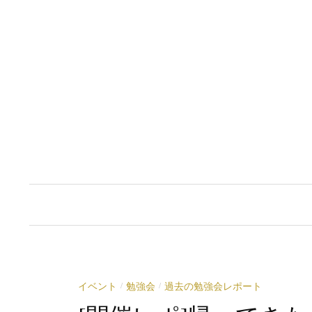
コ
ン
テ
ン
ツ
へ
ス
キ
ッ
プ
イベント
勉強会
過去の勉強会レポート
/
/