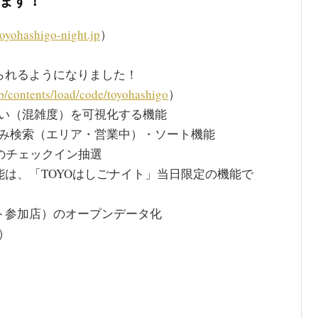
います！
toyohashigo-night.jp
）
られるようになりました！
.jp/contents/load/code/toyohashigo
）
い（混雑度）を可視化する機能
み検索（エリア・営業中）・ソート機能
画のチェックイン抽選
能は、「TOYOはしごナイト」当日限定の機能で
イト参加店）のオープンデータ化
）